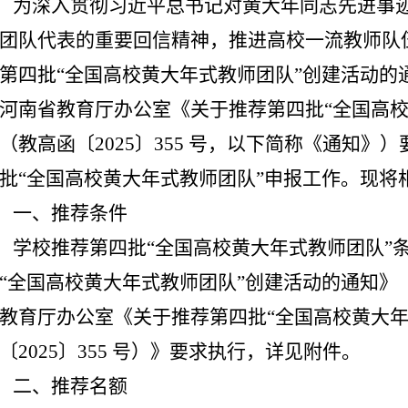
为深入贯彻习近平总书记对黄大年同志先进事
团队代表的重要回信精神，推进高校一流教师队
第四批
“全国高校黄大年式教师团队”创建活动的通
河南省教育厅办公室《关于推荐第四批
“全国高
（教高函〔2025〕355 号
，
以下简称《通知》
）
批
“全国高校黄大年式教师团队”
申报工作
。现
将
一、推荐条件
学校推荐
第四批
“全国高校黄大年式教师团队”
“全国高校黄大年式教师团队”创建活动的通知
》
教育厅办公室
《
关于推荐第四批
“全国高校黄大
〔2025〕355 号）
》要求执行，详见附件。
二、推荐名额