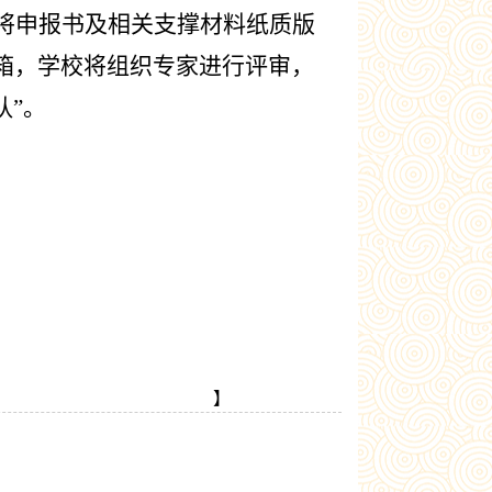
将申报书及相关支撑材料纸质版
箱
，学校
将组织专家进行评审，
队”
。
】