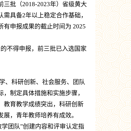
前三批
（
2018-2023年）省级黄大
队需具备2年以上稳定合作基础，
有申报成果的截止时间为 2025
的不得申报，前三批已入选国家
教学、科研创新、社会服务、团队
标，制定具体措施和实施步骤，
，教育教学成绩突出，科研创新
发展，青年教师培养有成效。
教学团队”创建内容和评审认定指