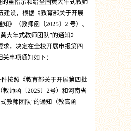
迹的重指示和给全国黄大年式教师
伍建设，根据《教育部关于开展
知》（教师函〔2025〕2 号
）、
校黄大年式教师团队”的通知》
要求，决定
在全校
开展申报
第四
相关事项
通知
如下
：
条件按照《教育部关于开展第四批
（教师函〔
2025
〕
2号
）和
河南省
年式教师团队”的通知（教高函