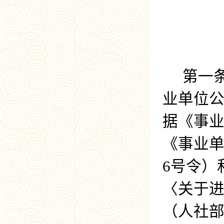
第一
业单位
据《事
《事业
6
号令）
〈关于
（人社