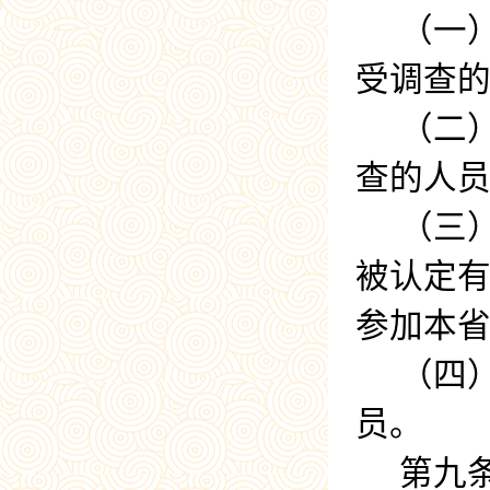
（一
受调查
（二
查的人
（三
被认定
参加本
（四
员。
第九