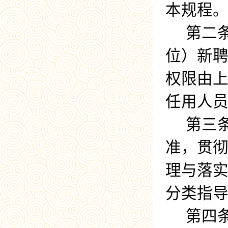
本规程
第二
位）新
权限由
任用人
第三
准，贯
理与落
分类指
第四