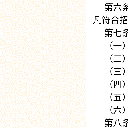
第六
凡符合
第七
（一
（二
（三
（四
（五
（六
第八