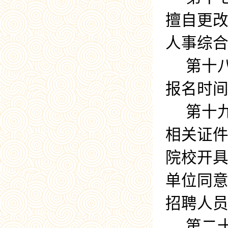
擅自更
人事综
第十
报名时
第十
相关证
院校开
单位同
招聘人
第二