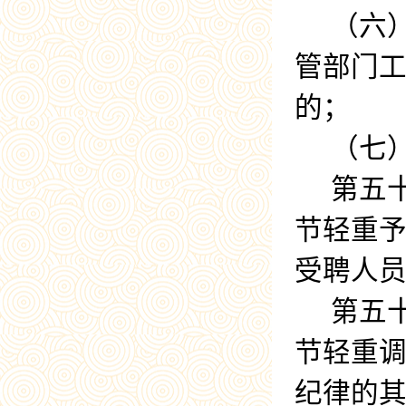
（六
管部门
的；
（七
第五
节轻重
受聘人
第五
节轻重
纪律的