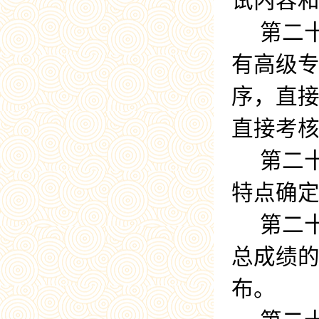
试内容
第二
有高级
序，直
直接考
第二
特点确
第二
总成绩
布。