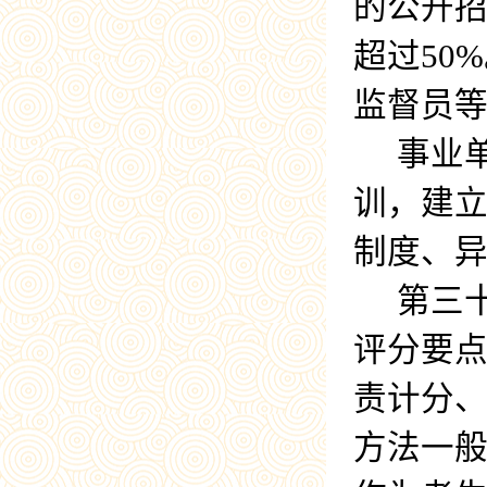
的公开
超过
50%
监督员
事业
训，建
制度、
第三
评分要
责计分
方法一