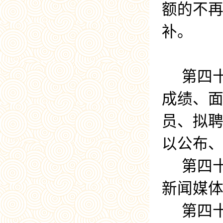
额的不
补。
第四
成绩、
员、拟
以公布
第四
新闻媒
第四