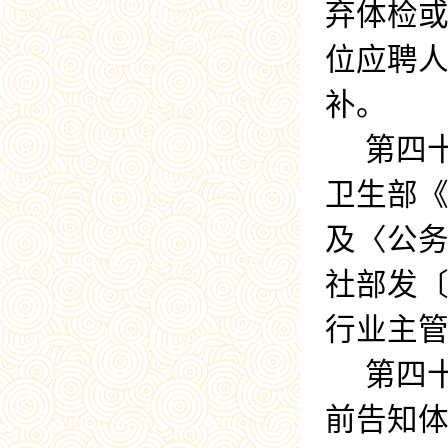
弃体检
位应聘
补。
第四
卫生部
及〈公
社部发
行业主
第四
前告知