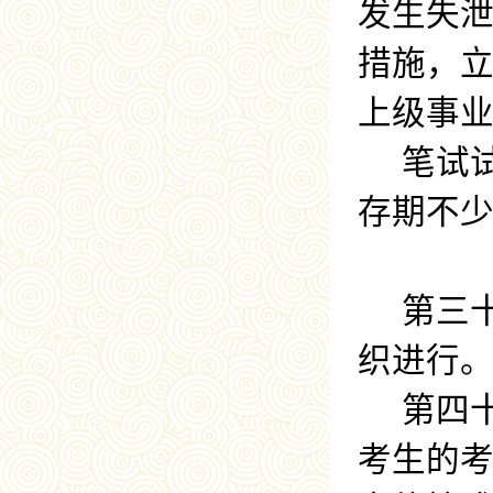
发生失
措施，
上级事
笔试
存期不
第三
织进行
第四
考生的