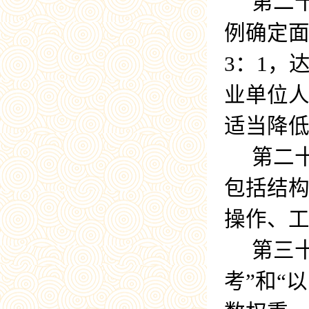
第二
例确定
3
：
1
，
业单位
适当降
第二
包括结
操作、
第三
考”和“