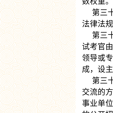
数权重
第三
法律法
第三
试考官
领导或
成，设
第三
交流的
事业单