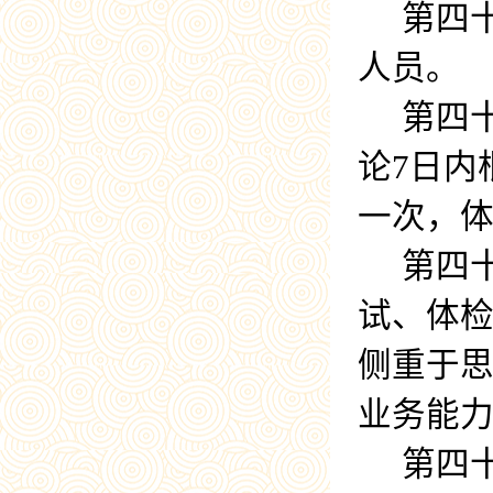
第四
人员。
第四
论
7
日内
一次，
第四
试、体
侧重于
业务能
第四