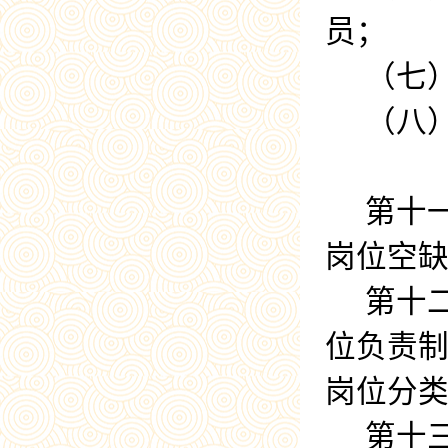
员；
（七
（八
第十
岗位空
第十
位负责
岗位分
第十