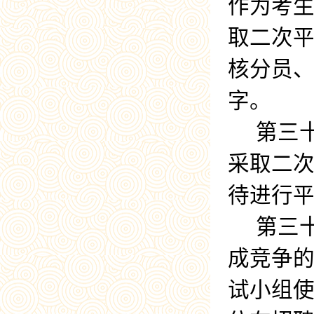
作为考
取二次
核分员
字。
第三
采取二
待进行
第三
成竞争
试小组