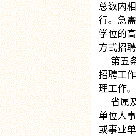
总数内
行。急
学位的
方式招
第五
招聘工
理工作
省属
单位人
或事业