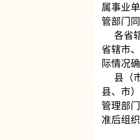
属事业
管部门
各省
省辖市
际情况
县（
县、市
管理部
准后组