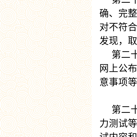
确、完
对不符
发现，
第二
网上公
意事项
第二
力测试