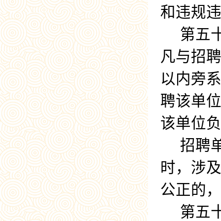
和违规
第五
凡与招
以内旁
聘该单
该单位
招聘
时，涉
公正的
第五