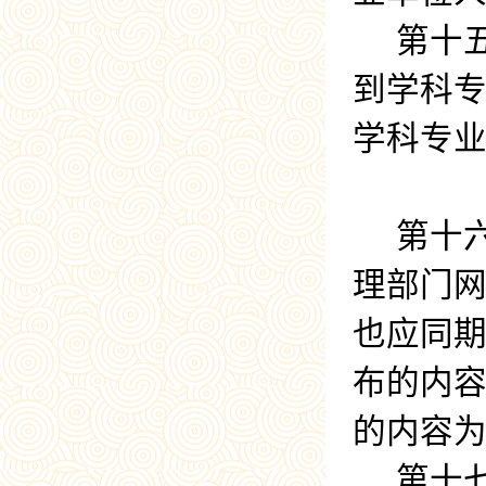
第十
到学科
学科专
第十
理部门
也应同
布的内
的内容
第十