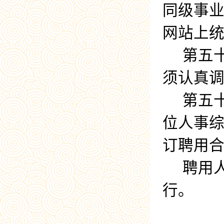
同级事
网站上
第五
须认真
第五
位人事
订聘用
聘用
行。