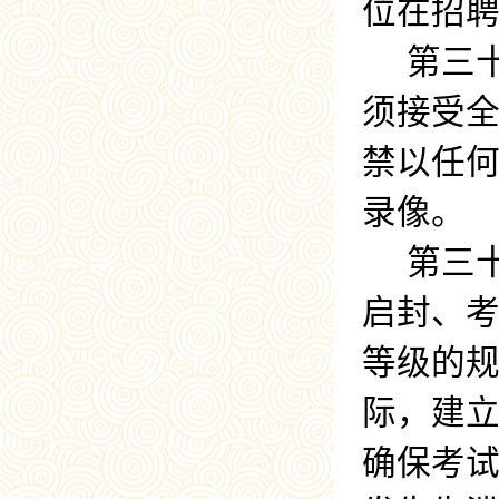
位在招
第三
须接受
禁以任
录像。
第三
启封、
等级的
际，建
确保考