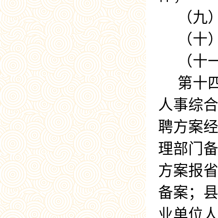
（九
（十
（十
第十
人事综
聘方案
理部门
方案报
备案；
业单位