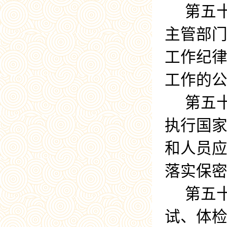
第五
主管部
工作纪
工作的
第五
执行国
和人员
落实保
第五
试、体