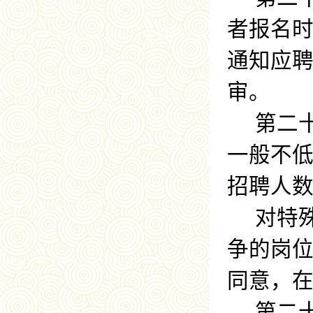
者报名
通知应
审。
第二
一般不
招聘人
对特
争的岗位
同意，
第二