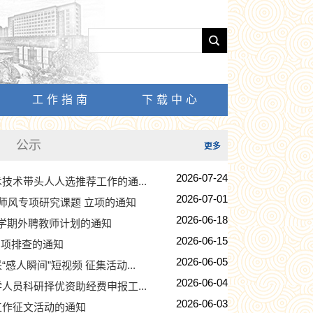
工作指南
下载中心
公示
更多
更多
更多
2026-07-24
术技术带头人人选推荐工作的通...
2026-07-01
师德师风专项研究课题 立项的通知
2026-06-18
第一学期外聘教师计划的通知
2026-06-15
专项排查的通知
2026-06-05
感人瞬间”短视频 征集活动...
2026-06-04
学人员科研择优资助经费申报工...
2026-06-03
工作征文活动的通知